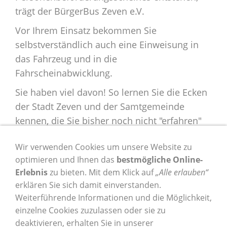
trägt der BürgerBus Zeven e.V.
Vor Ihrem Einsatz bekommen Sie
selbstverständlich auch eine Einweisung in
das Fahrzeug und in die
Fahrscheinabwicklung.
Sie haben viel davon! So lernen Sie die Ecken
der Stadt Zeven und der Samtgemeinde
kennen, die Sie bisher noch nicht "erfahren"
haben. Sie lernen eine ganze Menge Leute
Wir verwenden Cookies um unsere Website zu
kennen, die Ihnen dankbar sein werden, dass
optimieren und Ihnen das
bestmögliche Online-
Sie ihnen mit Ihrem ehrenamtlichen
Erlebnis
zu bieten. Mit dem Klick auf
„Alle erlauben“
Engagement Mobilität verschaffen. Außerdem
erklären Sie sich damit einverstanden.
macht es schlicht und einfach Spaß BügerBus
Weiterführende Informationen und die Möglichkeit,
-Fahrer/in zu sein!
einzelne Cookies zuzulassen oder sie zu
deaktivieren, erhalten Sie in unserer